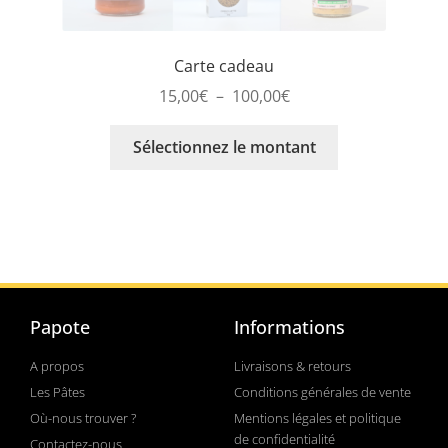
Carte cadeau
15,00
€
–
100,00
€
Sélectionnez le montant
Papote
Informations
A propos
Livraisons & retours
Les Pâtes
Conditions générales de vente
Où-nous trouver ?
Mentions légales et politique
de confidentialité
Contactez-nous