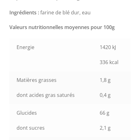
Ingrédients :
farine de blé dur, eau
Valeurs nutritionnelles moyennes pour 100g
Energie
1420 kJ
336 kcal
Matières grasses
1,8 g
dont acides gras saturés
0,4 g
Glucides
66 g
dont sucres
2,1 g