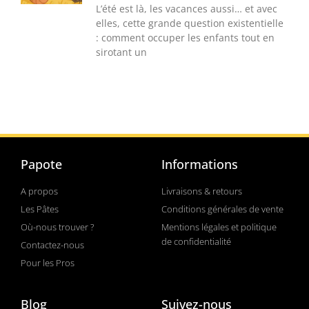
L’été est là, les vacances aussi… et avec
elles, cette grande question existentielle
: comment occuper les enfants tout en
sirotant un
Papote
Informations
A propos
Livraisons & retours
Les Pâtes
Conditions générales de vente
Où-nous trouver ?
Mentions légales et politique
de confidentialité
Contactez-nous
Pour les Pros
Blog
Suivez-nous