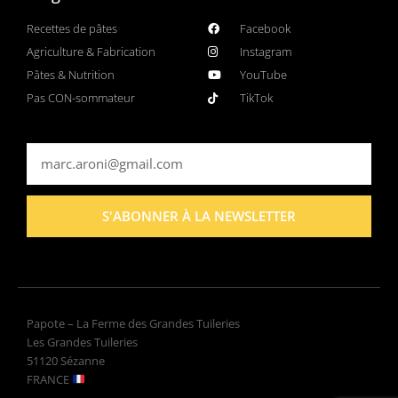
Recettes de pâtes
Facebook
Agriculture & Fabrication
Instagram
Pâtes & Nutrition
YouTube
Pas CON-sommateur
TikTok
S'ABONNER À LA NEWSLETTER
Papote – La Ferme des Grandes Tuileries
Les Grandes Tuileries
51120 Sézanne
FRANCE