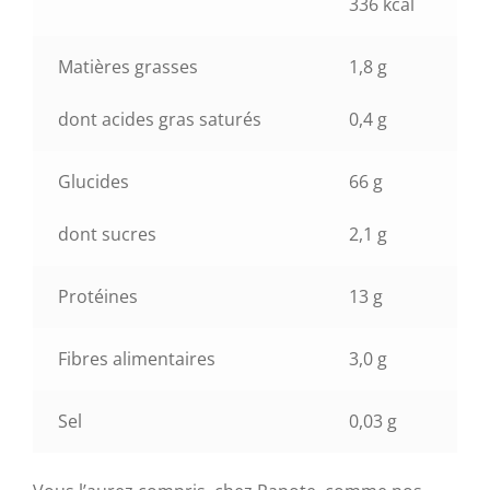
336 kcal
Matières grasses
1,8 g
dont acides gras saturés
0,4 g
Glucides
66 g
dont sucres
2,1 g
Protéines
13 g
Fibres alimentaires
3,0 g
Sel
0,03 g