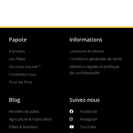
Papote
Informations
A propos
Livraisons & retours
Les Pâtes
Conditions générales de vente
Où-nous trouver ?
Mentions légales et politique
de confidentialité
Contactez-nous
Pour les Pros
Blog
Suivez-nous
Recettes de pâtes
Facebook
Agriculture & Fabrication
Instagram
Pâtes & Nutrition
YouTube