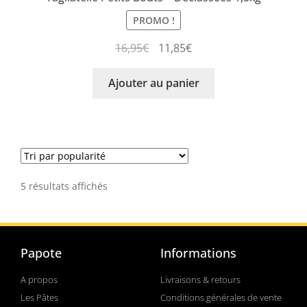
PROMO !
16,95
€
11,85
€
Ajouter au panier
5 résultats affichés
Papote
Informations
A propos
Livraisons & retours
Les Pâtes
Conditions générales de vente