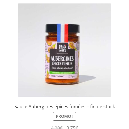
Sauce Aubergines épices fumées – fin de stock
PROMO !
4,20
€
3,75
€