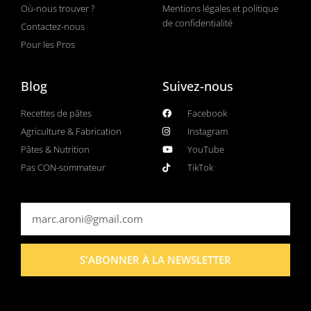
Où-nous trouver ?
Mentions légales et politique
de confidentialité
Contactez-nous
Pour les Pros
Blog
Suivez-nous
Recettes de pâtes
Facebook
Agriculture & Fabrication
Instagram
Pâtes & Nutrition
YouTube
Pas CON-sommateur
TikTok
S'ABONNER À LA NEWSLETTER